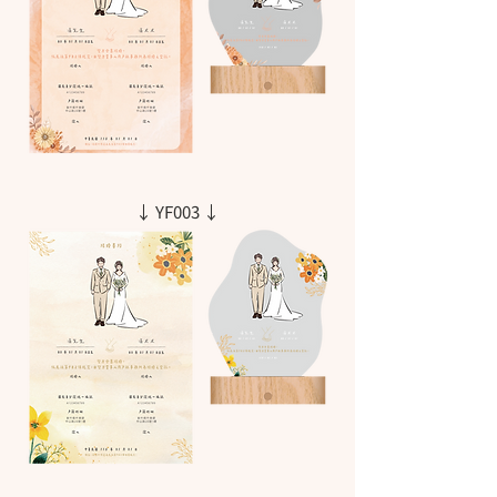
↓ YF003 ↓