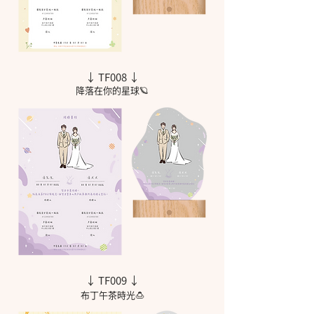
↓ TF008 ↓
降落在你的星球🪐
↓ TF009 ↓
布丁午茶時光🍮