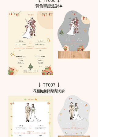
黃色聖誕派對🎄
↓ TF007 ↓
花間蝴蝶悄悄話🦋