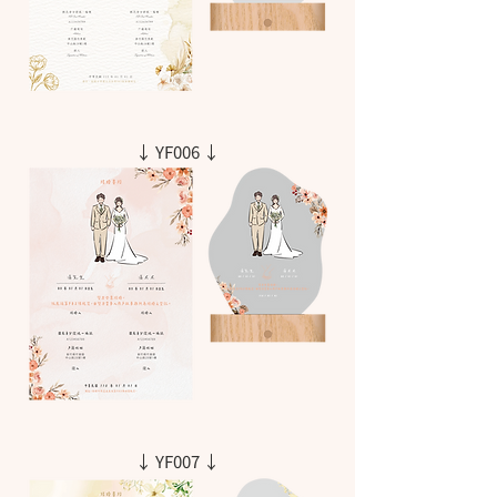
↓ YF006 ↓
↓ YF007 ↓