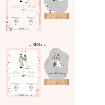
↓ RF013 ↓