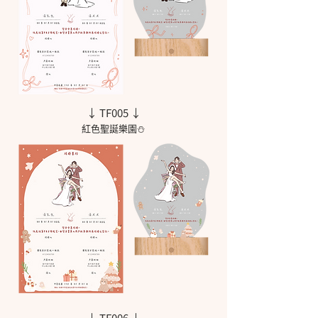
↓ TF005 ↓
紅色聖誕樂園⛄
↓ TF006 ↓