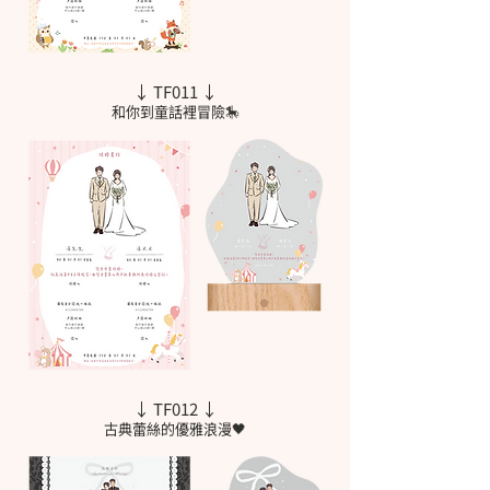
↓ TF011 ↓
和你到童話裡冒險🎠
↓ TF012 ↓
古典蕾絲的優雅浪漫🖤