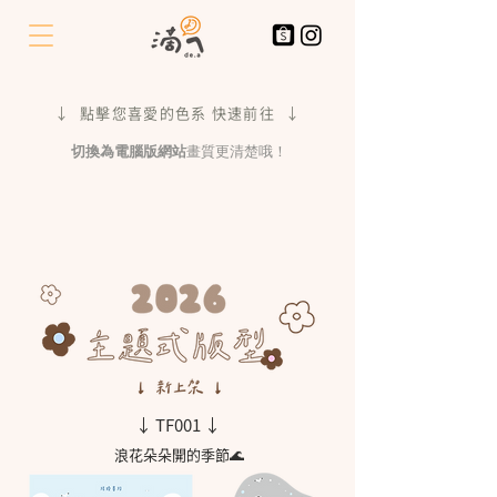
↓ 點擊您喜愛的色系 快速前往 ↓
​切換為電腦版網站
畫質更清楚哦！
↓ TF001 ↓
浪花朵朵開的季節🌊