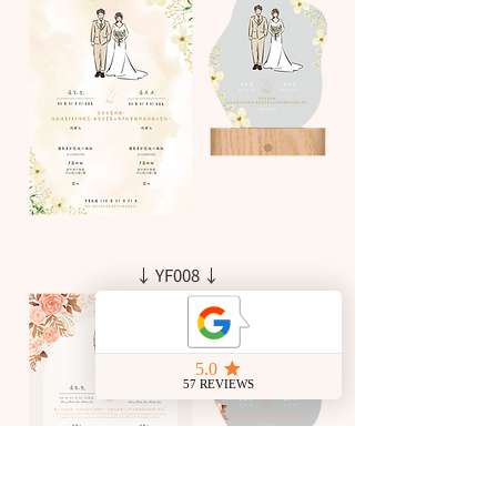
↓ YF008 ↓