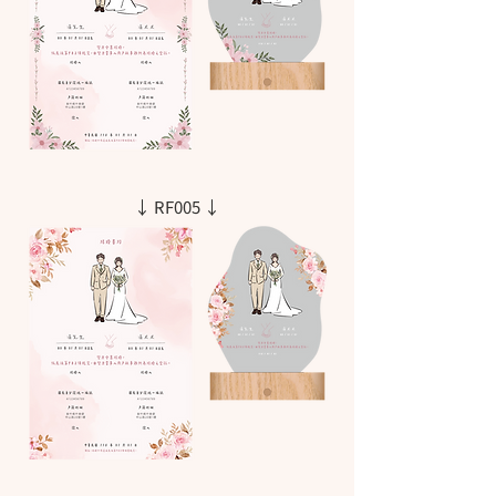
↓ RF005 ↓