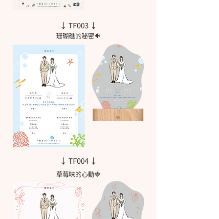
↓ TF003 ↓
珊瑚礁的秘密🐠
↓ TF004 ↓
草莓味的心動🍓