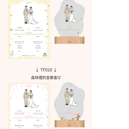
↓ TF010 ↓
森林裡的音樂會🦊