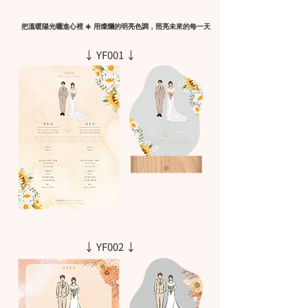
把溫暖陽光曬進心裡 ☀️ 用燦爛的明亮色調，照亮未來的每一天
↓ YF001 ↓
↓ YF002 ↓