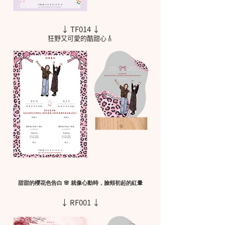
↓ TF014 ↓
狂野又可愛的酷甜心🎸
甜甜的櫻花色告白 🌸 就像心動時，臉頰初起的紅暈
↓ RF001 ↓