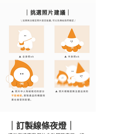
｜挑選照片建議｜
｜訂製線條夜燈｜