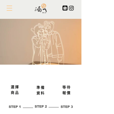
訂購流程說明
選擇
等待
準備
​商品
報價
​資料
STEP 2
STEP 1
STEP 3