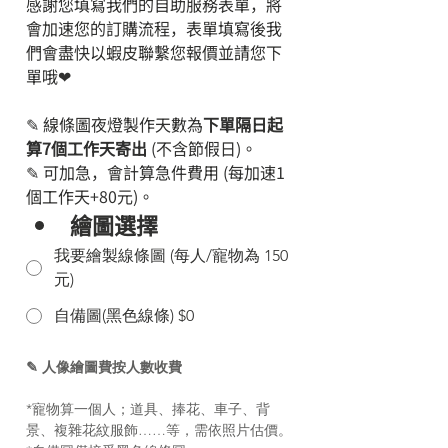
感謝您填寫我們的自助服務表單，將
會加速您的訂購流程，表單填寫後我
們會盡快以蝦皮聯繫您報價並請您下
單哦❤
✎ 線條圖夜燈製作天數為
下單隔日起
算7個工作天寄出 
(不含節假日)。
✎ 可加急，會計算急件費用 (每加速1
個工作天+80元)。
繪圖選擇
我要繪製線條圖 (每人/寵物為 150
元)
自備圖(黑色線條) $0
✎ 人像繪圖費按人數收費
*寵物算一個人；道具、捧花、車子、背
景、複雜花紋服飾……等，需依照片估價。