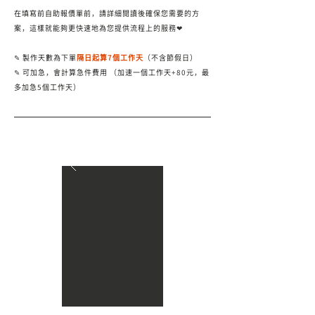
在填寫前自助報價單前，請詳細閱讀後確保您需要的方
案，這樣就能夠更快速地為您提供流程上的服務❤
✎ 製作天數為下單
隔日起算7個工作天
（不含節假日）
✎ 可加急，會計算急件費用 （加速一個工作天+80元，最
多加急5個工作天）