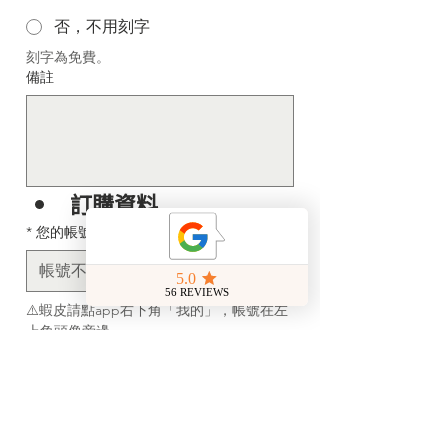
否，不用刻字
刻字為免費。
備註
訂購資料
*
您的帳號
⚠️蝦皮請點app右下角「我的」，帳號在左
上角頭像旁邊。
⚠️請務必檢查帳號是否填寫正確，填寫不正
確會讓我們無法聯繫您報價。
⚠️此為設計內容的服務表單，填寫不代表下
訂完成，需待我們為您報價下單哦！
希望收到的日期 (急件選填)